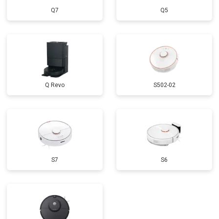
Q7
Q5
Q Revo
S502-02
S7
S6