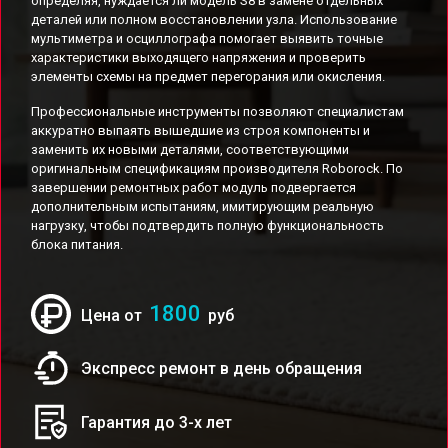
определяя, нуждается ли модель S8 в замене отдельных
деталей или полном восстановлении узла. Использование
мультиметра и осциллографа помогает выявить точные
характеристики выходящего напряжения и проверить
элементы схемы на предмет перегорания или окисления.
Профессиональные инструменты позволяют специалистам
аккуратно выпаять вышедшие из строя компоненты и
заменить их новыми деталями, соответствующими
оригинальным спецификациям производителя Roborock. По
завершении ремонтных работ модуль подвергается
дополнительным испытаниям, имитирующим реальную
нагрузку, чтобы подтвердить полную функциональность
блока питания.
1800
Цена от
руб
Экспресс ремонт в день обращения
Гарантия до 3-х лет