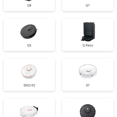
Q8
Q7
Q5
Q Revo
S502-02
S7