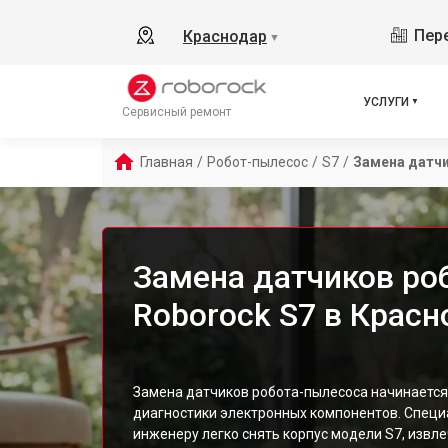
Пере
Краснодар
▼
УСЛУГИ
Сервисный ремонт
Главная
/
Робот-пылесос
/
S7
/
Замена датч
Замена датчиков ро
Roborock S7 в Красн
Замена датчиков робота-пылесоса начинается 
диагностики электронных компонентов. Спец
инженеру легко снять корпус модели S7, извл