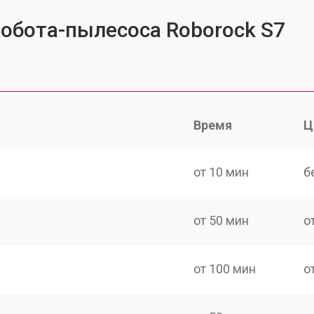
робота-пылесоса Roborock S7
Время
Ц
от 10 мин
б
от 50 мин
о
от 100 мин
о