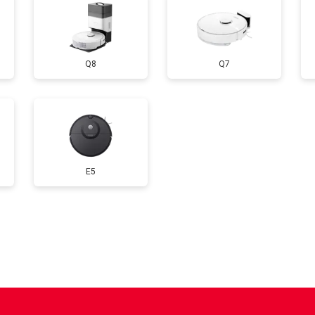
Q8
Q7
E5