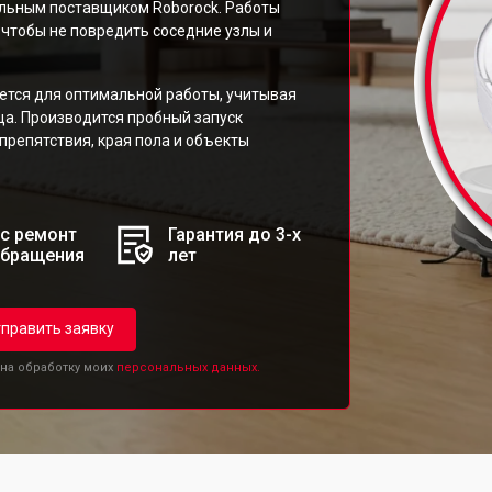
льным поставщиком Roborock. Работы
чтобы не повредить соседние узлы и
ется для оптимальной работы, учитывая
ца. Производится пробный запуск
препятствия, края пола и объекты
с ремонт
Гарантия до 3-х
обращения
лет
править заявку
 на обработку моих
персональных данных.