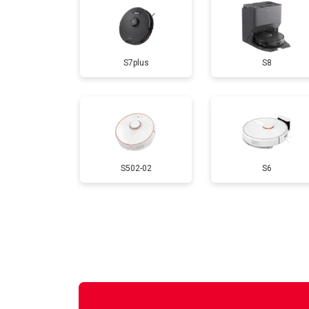
S7plus
S8
S502-02
S6