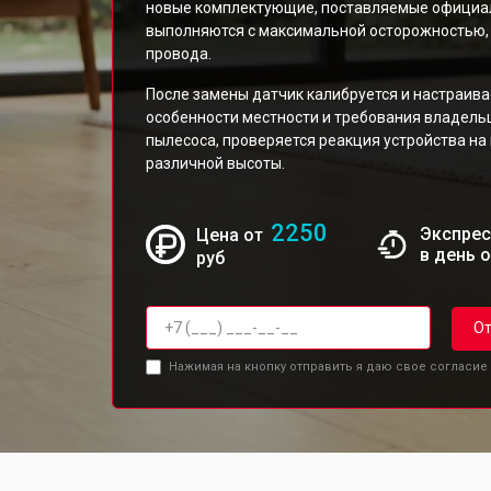
новые комплектующие, поставляемые официа
выполняются с максимальной осторожностью, 
провода.
После замены датчик калибруется и настраива
особенности местности и требования владель
пылесоса, проверяется реакция устройства на 
различной высоты.
2250
Экспрес
Цена от
в день 
руб
От
Нажимая на кнопку отправить я даю свое согласие