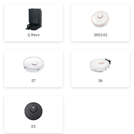
Q Revo
S502-02
S7
S6
E5