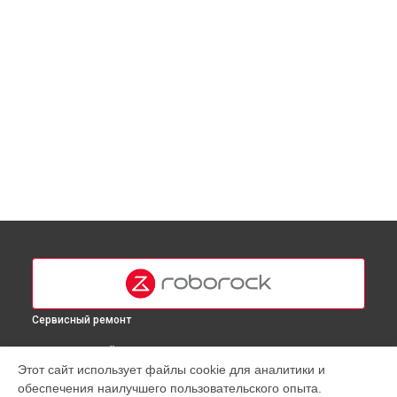
Сервисный ремонт
ВЫБЕРИ СВОЙ ГОРОД
Этот сайт использует файлы cookie для аналитики и
Диагностика робота-пылесоса E5 Roborock в
Москве
обеспечения наилучшего пользовательского опыта.