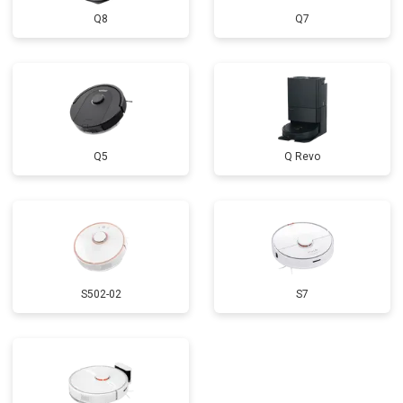
Q8
Q7
Q5
Q Revo
S502-02
S7