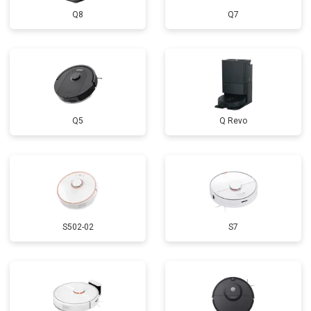
Q8
Q7
Q5
Q Revo
S502-02
S7