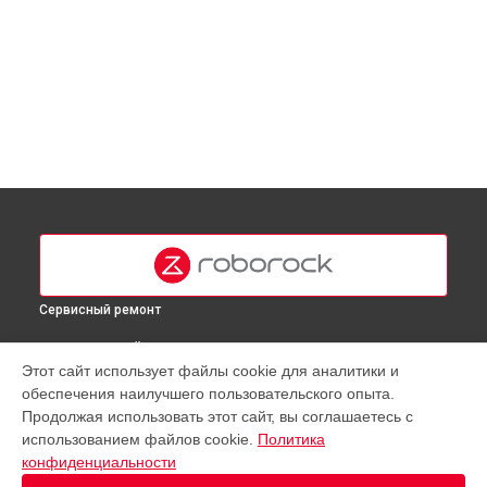
Сервисный ремонт
ВЫБЕРИ СВОЙ ГОРОД
Этот сайт использует файлы cookie для аналитики и
Замена датчиков робота-пылесоса Q7 Roborock в
Москве
обеспечения наилучшего пользовательского опыта.
Замена датчиков робота-пылесоса Q7 Roborock в
Продолжая использовать этот сайт, вы соглашаетесь с
Краснодаре
использованием файлов cookie.
Политика
Замена датчиков робота-пылесоса Q7 Roborock в
конфиденциальности
Ростове-на-Дону