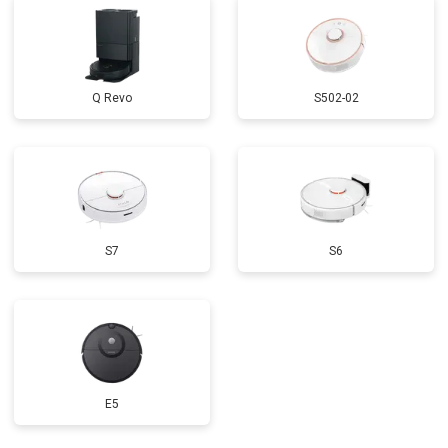
Q Revo
S502-02
S7
S6
E5