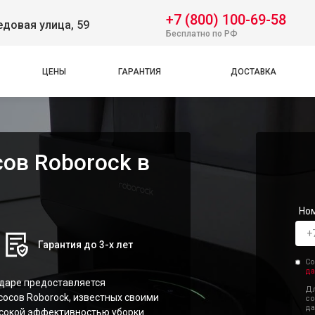
+7 (800) 100-69-58
довая улица, 59
Бесплатно по РФ
ЦЕНЫ
ГАРАНТИЯ
ДОСТАВКА
ов Roborock в
Но
Гарантия до 3-х лет
Со
да
даре предоставляется
Дл
осов Roborock, известных своими
со
да
сокой эффективностью уборки.