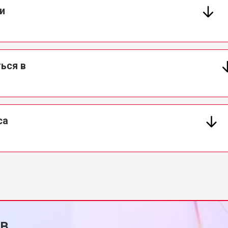
и
ься в
са
ов