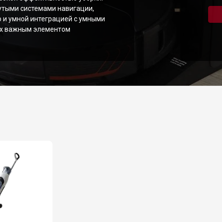
утыми системами навигации,
и умной интеграцией с умными
их важным элементом