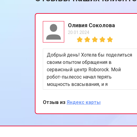
Оливия Соколова
20.01.2024
Добрый день! Хотела бы поделиться
своим опытом обращения в
сервисный центр Roborock. Мой
робот-пылесос начал терять
мощность всасывания, и я
обратилась за помощью.
Специалисты быстро выявили
Отзыв из
Яндекс карты
проблему - износ щеток. После их
замены устройство вновь
функционирует идеально. Ценю ваш
профессионализм и оперативность.
Буду рекомендовать вас своим