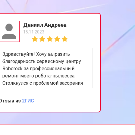
Даниил Андреев
15.11.2023
Здравствуйте! Хочу выразить
благодарность сервисному центру
Roborock за профессиональный
ремонт моего робота-пылесоса.
Столкнулся с проблемой засорения
фильтров, что существенно снижало
эффективность уборки. В сервисном
Отзыв из
2ГИС
центре быстро диагностировали
проблему и провели качественный
ремонт. Особенно порадовало
внимательное отношение персонала
и предоставленная гарантия на