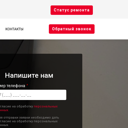
Cтатус ремонта
Oбратный звонок
КОНТАКТЫ
Напишите нам
мер телефона
гласие на обработку
персональных
нных.
я отправки заявки необходимо дать
гласие на обработку персональных
нных.