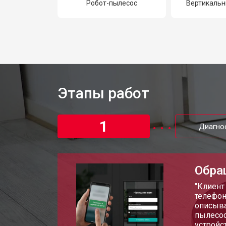
Робот-пылесос
Вертикальн
Этапы работ
1
Диагно
Обра
"Клиент
телефон
описыва
пылесос
устройст