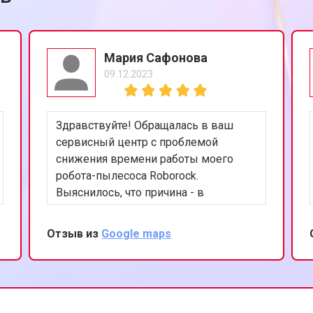
Мария Сафонова
09.12.2023
Здравствуйте! Обращалась в ваш
сервисный центр с проблемой
снижения времени работы моего
робота-пылесоса Roborock.
Выяснилось, что причина - в
изношенной батарее. Специалисты
провели замену аккумулятора, и
Отзыв из
Google maps
теперь мой пылесос работает
гораздо дольше. Очень довольна
качеством обслуживания и
вниманием к деталям. Спасибо за
вашу работу и заботу о клиентах!