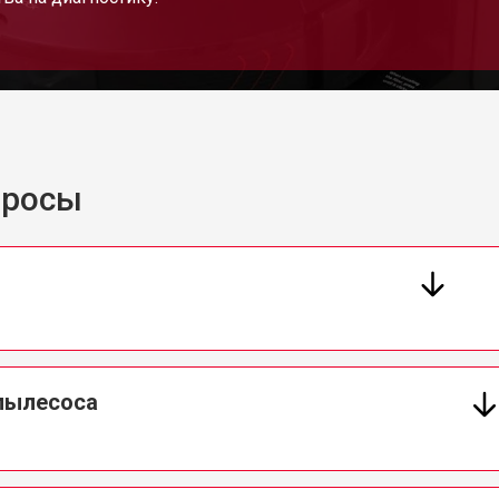
просы
 пылесоса